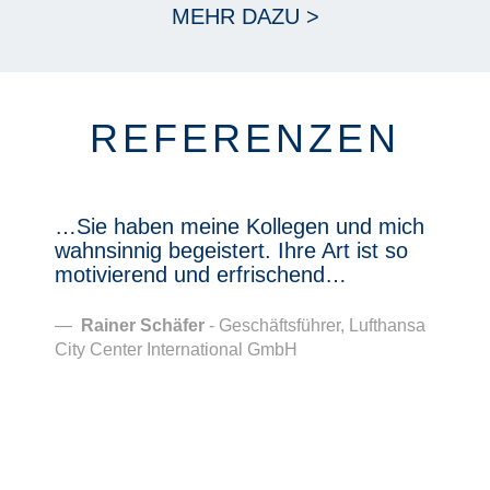
MEHR DAZU >
REFERENZEN
…Sie haben meine Kollegen und mich
.
wahnsinnig begeistert. Ihre Art ist so
i
motivierend und erfrischend…
I
n
d
Rainer Schäfer
- Geschäftsführer, Lufthansa
City Center International GmbH
ur
H