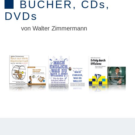
BÜCHER, CD
s
,
DVD
s
von Walter Zimmermann